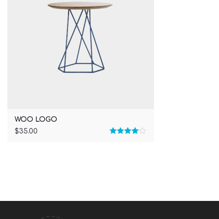
WOO LOGO
$
35.00
Rated
4.00
out
of 5