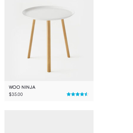
WOO NINJA
$
35.00
Rated
4.50
out of 5