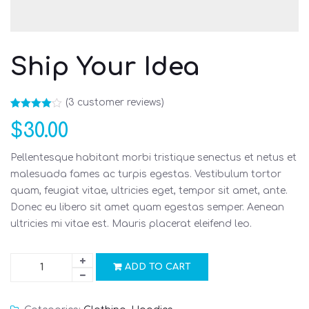
Ship Your Idea
(
3
customer reviews)
Rated
3
$
30.00
4.00
out
of 5
based on
customer
Pellentesque habitant morbi tristique senectus et netus et
ratings
malesuada fames ac turpis egestas. Vestibulum tortor
quam, feugiat vitae, ultricies eget, tempor sit amet, ante.
Donec eu libero sit amet quam egestas semper. Aenean
ultricies mi vitae est. Mauris placerat eleifend leo.
ADD TO CART