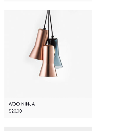
Rated
5.00
out of 5
WOO NINJA
$
20.00