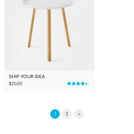
SHIP YOUR IDEA
$
20.00
Rated
4.33
out of 5
1
2