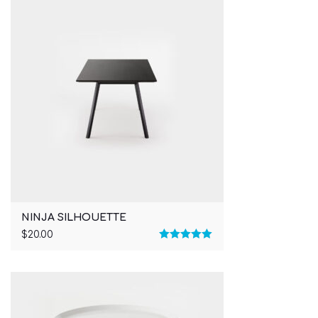
NINJA SILHOUETTE
$
20.00
Rated
5.00
out of 5