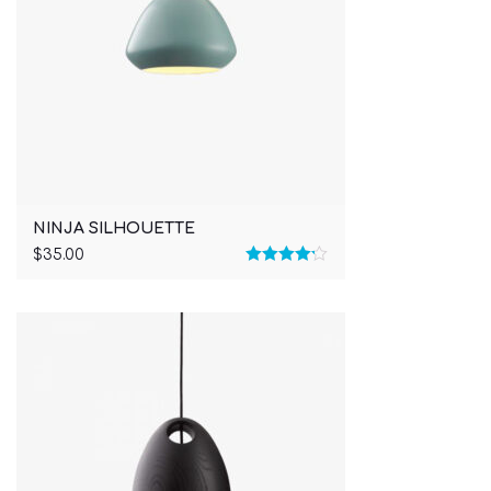
NINJA SILHOUETTE
$
35.00
Rated
4.17
out of 5