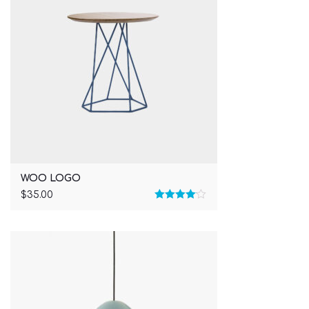
WOO LOGO
$
35.00
Rated
4.00
out
of 5