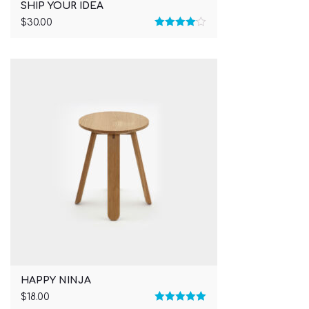
SHIP YOUR IDEA
$
30.00
Rated
4.00
out
of 5
HAPPY NINJA
$
18.00