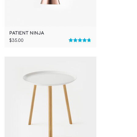
PATIENT NINJA
$
35.00
Rated
4.67
out of 5