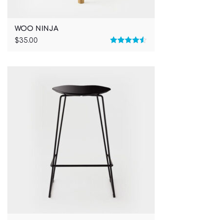
WOO NINJA
$
35.00
Rated
4.50
out of 5