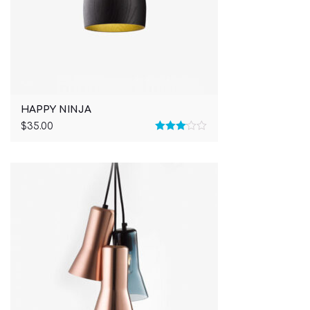
HAPPY NINJA
$
35.00
Rated
3.00
out of 5