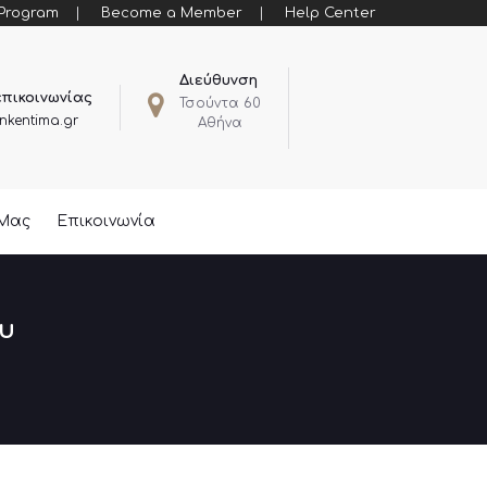
 Program
Become a Member
Help Center
Διεύθυνση
επικοινωνίας
Τσούντα 60
nkentima.gr
Αθήνα
 Μας
Επικοινωνία
υ