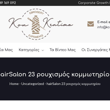
Corporate Growth
89 169 092
E-mail 
info@ko
εία Μας
Κατηγορίες
Τα Βίντεο Μας
Οι Συνεργάτες
airSalon 23 ρουχισμός κομμωτηρίο
Home
-
Uncategorized
-
hairSalon 23 ρουχισμός κομμωτηρίου