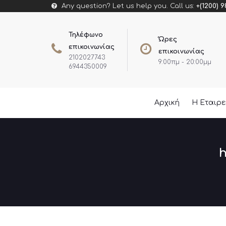
Any question? Let us help you. Call us:
+(1200) 9
Τηλέφωνο
Ώρες
επικοινωνίας
επικοινωνίας
2102027743
9:00πμ - 20:00μμ
6944350009
Αρχική
Η Εταιρ
h