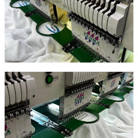
Ξενοδοχεία
Πετσέτες
Ξενοδοχεία
Πετσέτες