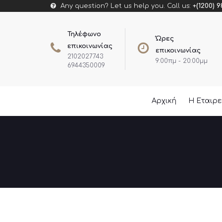
Any question? Let us help you. Call us:
+(1200) 9
Τηλέφωνο
Ώρες
επικοινωνίας
επικοινωνίας
2102027743
9:00πμ - 20:00μμ
6944350009
Αρχική
Η Εταιρ