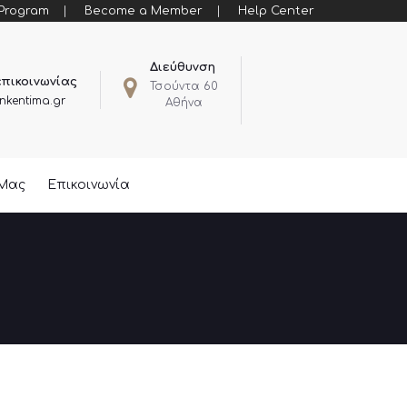
 Program
Become a Member
Help Center
Διεύθυνση
επικοινωνίας
Τσούντα 60
nkentima.gr
Αθήνα
 Μας
Επικοινωνία