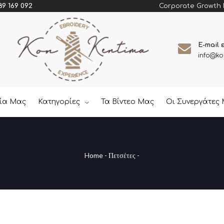
Corporate Growth
89 169 092
E-mail 
info@ko
εία Μας
Κατηγορίες
Τα Βίντεο Μας
Οι Συνεργάτες
Home
-
Πετσέτες
-