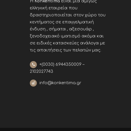
Η
Konkentima
είναι μια αμιγώς
ελληνική εταιρεία που
δραστηριοποιείται στον χώρο του
κεντήματος σε επαγγελματική
ένδυση , σήματα , αξεσουάρ ,
ξενοδοχειακό ιματισμό ακόμα και
σε ειδικές κατασκεύες ανάλογα με
τις απαιτήσεις των πελατών μας
.
+(0030)
6944350009 –
2102027743
info@konkentima.gr