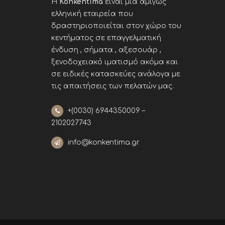
Η
Konkentima
είναι μια αμιγώς
ελληνική εταιρεία που
δραστηριοποιείται στον χώρο του
κεντήματος σε επαγγελματική
ένδυση , σήματα , αξεσουάρ ,
ξενοδοχειακό ιματισμό ακόμα και
σε ειδικές κατασκεύες ανάλογα με
τις απαιτήσεις των πελατών μας
.
+(0030)
6944350009 –
2102027743
info@konkentima.gr