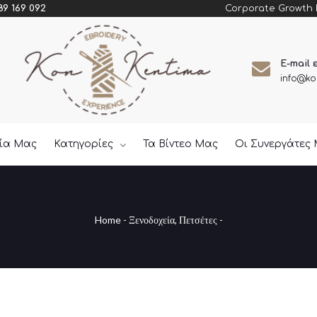
Corporate Growth
89 169 092
E-mail 
info@ko
εία Μας
Κατηγορίες
Τα Βίντεο Μας
Οι Συνεργάτες
Home
-
Ξενοδοχεία
,
Πετσέτες
-