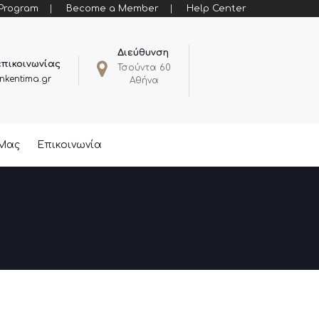
 Program
Become a Member
Help Center
Διεύθυνση
επικοινωνίας
Τσούντα 60
nkentima.gr
Αθήνα
 Μας
Επικοινωνία