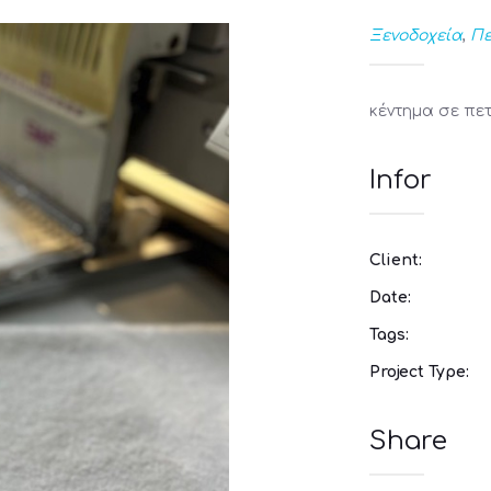
Ξενοδοχεία
,
Πε
κέντημα σε πε
Infor
Client:
Date:
Tags:
Project Type:
Share