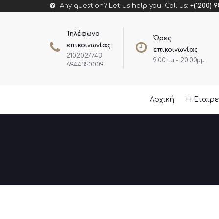
Any question? Let us help you. Call us:
+(1200) 9
Τηλέφωνο
Ώρες
επικοινωνίας
επικοινωνίας
2102027743
9:00πμ - 20:00μμ
6944350009
Αρχική
Η Εταιρ