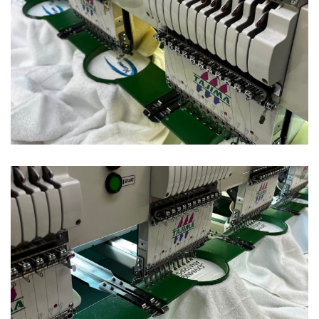
Ξενοδοχεία
Πετσέτες
Ξενοδοχεία
Πετσέτες