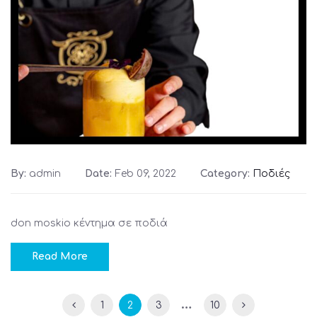
By:
admin
Date:
Feb 09, 2022
Category:
Ποδιές
don moskio κέντημα σε ποδιά
Read More
…
1
2
3
10