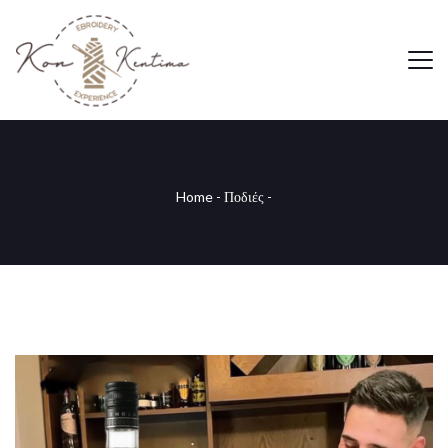
Home
-
Ποδιές
-