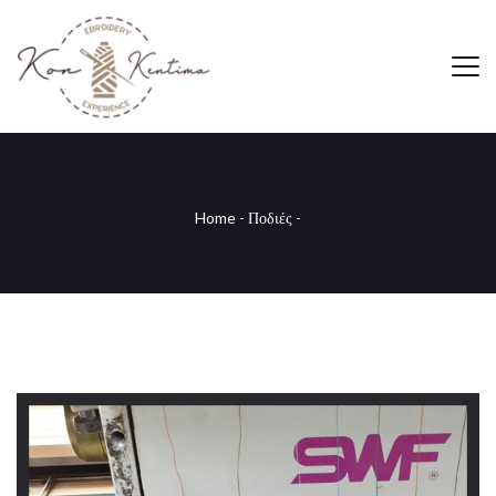
Home
-
Ποδιές
-