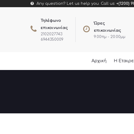
Any question? Let us help you. Call us:
+(1200) 9
Τηλέφωνο
Ώρες
επικοινωνίας
επικοινωνίας
2102027743
9:00πμ - 20:00μμ
6944350009
Αρχική
Η Εταιρ