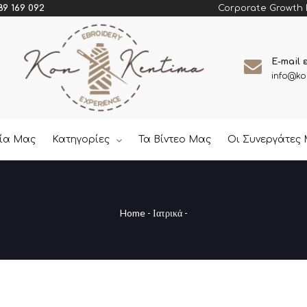
Corporate Growth
89 169 092
E-mail 
info@ko
εία Μας
Κατηγορίες
Τα Βίντεο Μας
Οι Συνεργάτες
Home
-
Ιατρικά
-