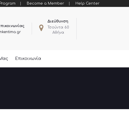
 Program
Become a Member
Help Center
Διεύθυνση
επικοινωνίας
Τσούντα 60
nkentima.gr
Αθήνα
 Μας
Επικοινωνία