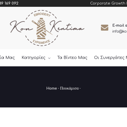
Corporate Growth
89 169 092
E-mail 
info@ko
εία Μας
Κατηγορίες
Τα Βίντεο Μας
Οι Συνεργάτες
Home
-
Πουκάμισα
-