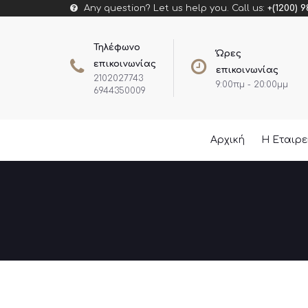
Any question? Let us help you. Call us:
+(1200) 9
Τηλέφωνο
Ώρες
επικοινωνίας
επικοινωνίας
2102027743
9:00πμ - 20:00μμ
6944350009
Αρχική
Η Εταιρ