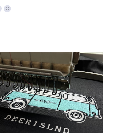
Πουκάμισα