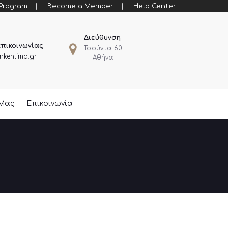
 Program
Become a Member
Help Center
Διεύθυνση
επικοινωνίας
Τσούντα 60
nkentima.gr
Αθήνα
 Μας
Επικοινωνία