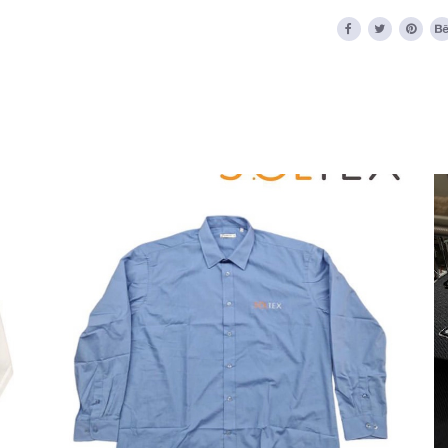
Πουκάμισα