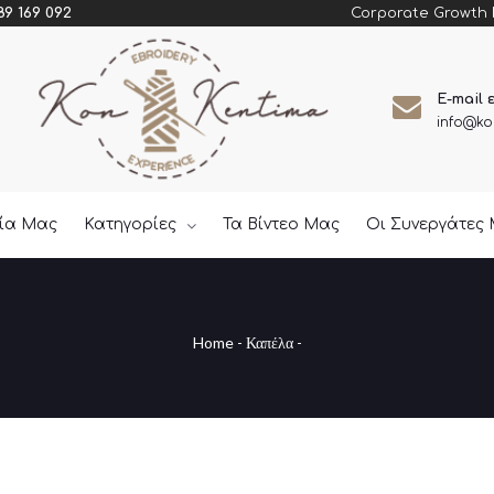
Corporate Growth
89 169 092
E-mail 
info@ko
εία Μας
Κατηγορίες
Τα Βίντεο Μας
Οι Συνεργάτες
Home
-
Καπέλα
-