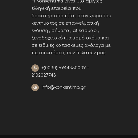
Η
Konkentima
είναι μια αμιγώς
ελληνική εταιρεία που
δραστηριοποιείται στον χώρο του
κεντήματος σε επαγγελματική
ένδυση , σήματα , αξεσουάρ ,
ξενοδοχειακό ιματισμό ακόμα και
σε ειδικές κατασκεύες ανάλογα με
τις απαιτήσεις των πελατών μας
.
+(0030)
6944350009 –
2102027743
info@konkentima.gr