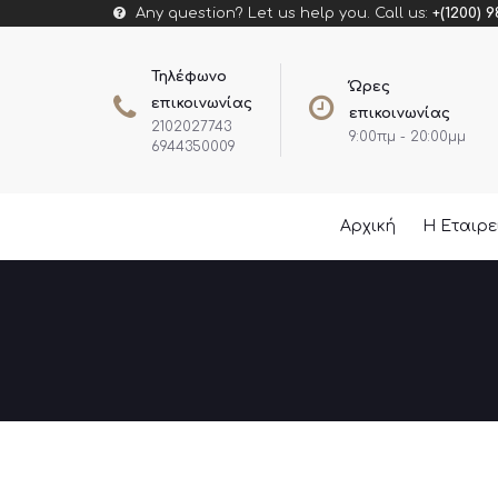
Any question? Let us help you. Call us:
+(1200) 9
Τηλέφωνο
Ώρες
επικοινωνίας
επικοινωνίας
2102027743
9:00πμ - 20:00μμ
6944350009
Αρχική
Η Εταιρ