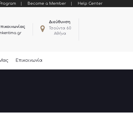
 Program
Become a Member
Help Center
Διεύθυνση
επικοινωνίας
Τσούντα 60
nkentima.gr
Αθήνα
 Μας
Επικοινωνία