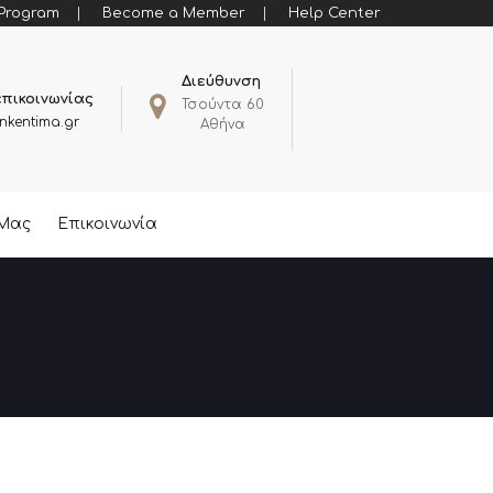
 Program
Become a Member
Help Center
Διεύθυνση
επικοινωνίας
Τσούντα 60
nkentima.gr
Αθήνα
 Μας
Επικοινωνία