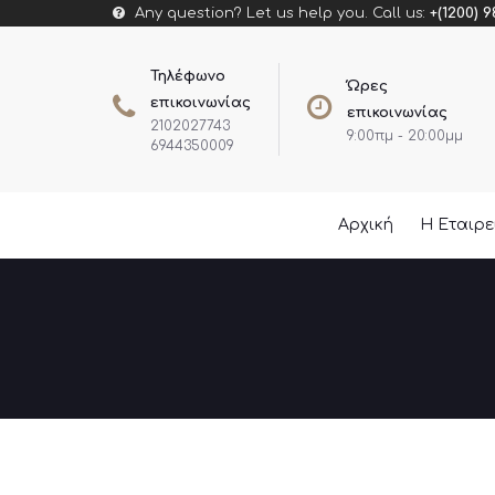
Any question? Let us help you. Call us:
+(1200) 9
Τηλέφωνο
Ώρες
επικοινωνίας
επικοινωνίας
2102027743
9:00πμ - 20:00μμ
6944350009
Αρχική
Η Εταιρ