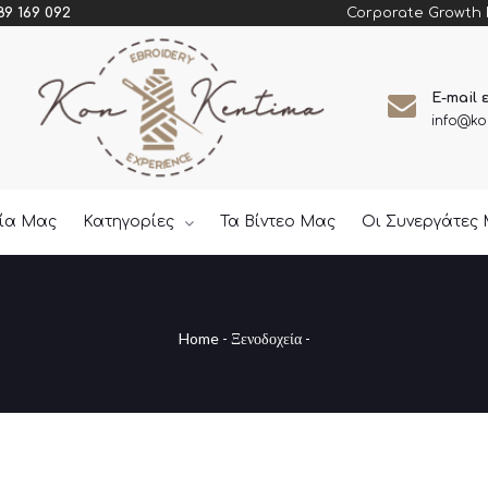
Corporate Growth
89 169 092
E-mail 
info@ko
εία Μας
Κατηγορίες
Τα Βίντεο Μας
Οι Συνεργάτες
Home
-
Ξενοδοχεία
-