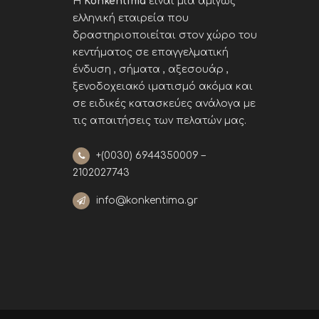
Η
Konkentima
είναι μια αμιγώς
ελληνική εταιρεία που
δραστηριοποιείται στον χώρο του
κεντήματος σε επαγγελματική
ένδυση , σήματα , αξεσουάρ ,
ξενοδοχειακό ιματισμό ακόμα και
σε ειδικές κατασκεύες ανάλογα με
τις απαιτήσεις των πελατών μας
.
+(0030)
6944350009 –
2102027743
info@konkentima.gr