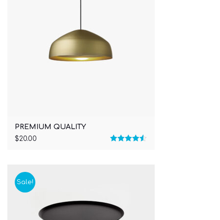
PREMIUM QUALITY
$
20.00
Rated
4.50
out of 5
Sale!