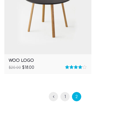
WOO LOGO
$
18.00
$
20.00
Rated
4.00
out
of 5
1
2