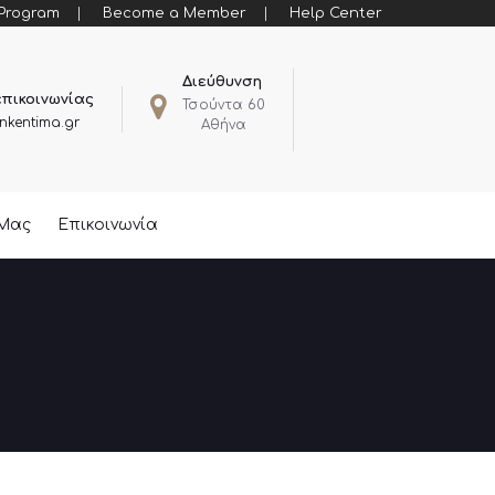
 Program
Become a Member
Help Center
Διεύθυνση
επικοινωνίας
Τσούντα 60
nkentima.gr
Αθήνα
 Μας
Επικοινωνία