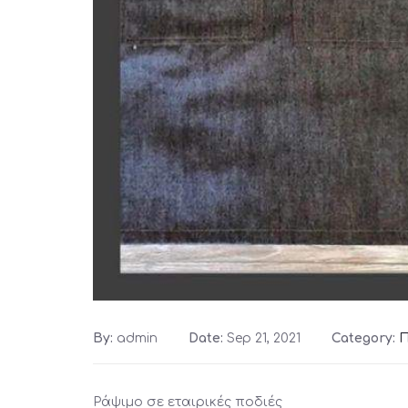
By:
admin
Date:
Sep 21, 2021
Category:
Π
Ράψιμο σε εταιρικές ποδιές