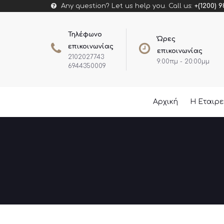
Any question? Let us help you. Call us:
+(1200) 9
Τηλέφωνο
Ώρες
επικοινωνίας
επικοινωνίας
2102027743
9:00πμ - 20:00μμ
6944350009
Αρχική
Η Εταιρ