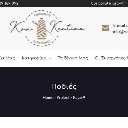
Corporate Growth
89 169 092
E-mail 
info@ko
εία Μας
Κατηγορίες
Τα Βίντεο Μας
Οι Συνεργάτες
Ποδιές
Home
-
Project
- Page 9